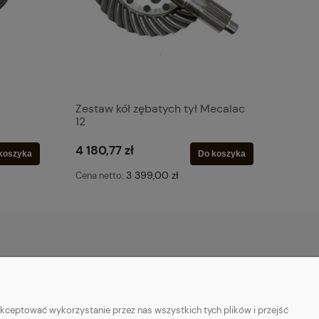
Zestaw kół zębatych tył Mecalac
12
4 180,77 zł
koszyka
Do koszyka
3 399,00 zł
Cena netto:
O NAS
ości
Kontakt
kceptować wykorzystanie przez nas wszystkich tych plików i przejść
Allegro