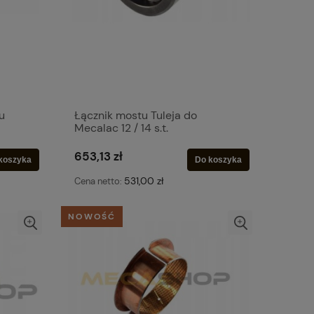
u
Łącznik mostu Tuleja do
Mecalac 12 / 14 s.t.
653,13 zł
koszyka
Do koszyka
531,00 zł
Cena netto:
NOWOŚĆ