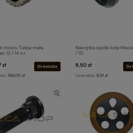
ik mostu Tuleja mała
Nakrętka szpilki koła Meca
c 12 / 14 s.t.
/ 10
 zł
8,50 zł
Do koszyka
Do 
749,00 zł
6,91 zł
tto:
Cena netto: