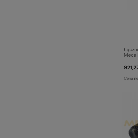
Łączn
Mecala
921,27
Cena ne