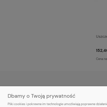
Uszcze
152,4
Cena ne
MOJE KONTO
PŁATNOŚCI I D
Dbamy o Twoją prywatność
Twoje zamówienia
Formy płatności
Pliki cookies i pokrewne im technologie umożliwiają poprawne działa
Ustawienia konta
Dostawa