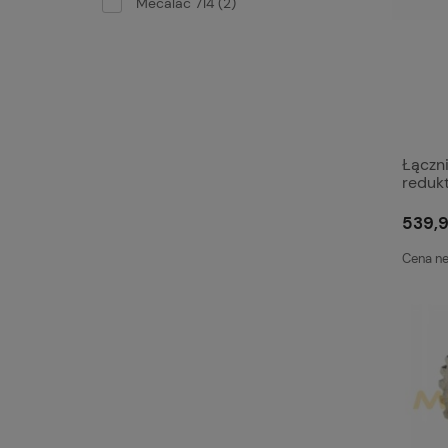
Mecalac 714
(2)
Łączni
reduk
539,9
Cena ne