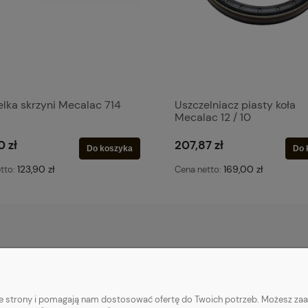
lka skrzyni Mecalac 714
Uszczelniacz piasty koła
Mecalac 12 / 10
0 zł
207,87 zł
Do koszyka
Do 
123,90 zł
169,00 zł
tto:
Cena netto:
OSTAWA
POMOC
INFORMACJE
Zwroty i reklamacje
Polityka prywatn
nie strony i pomagają nam dostosować ofertę do Twoich potrzeb. Możesz zaa
Pytania i odpowiedzi
Pliki Cookie