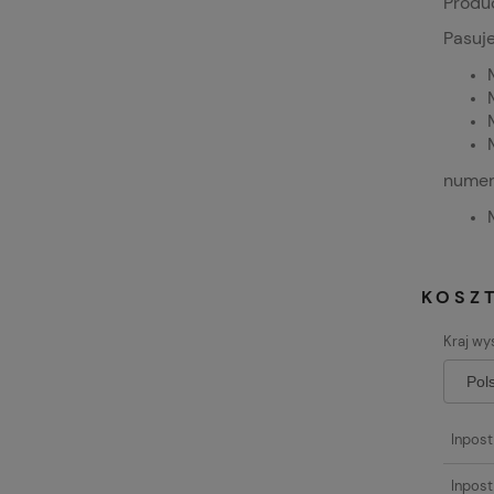
Produc
Pasuje
numer
KOSZ
Kraj wys
Inpos
Inpost