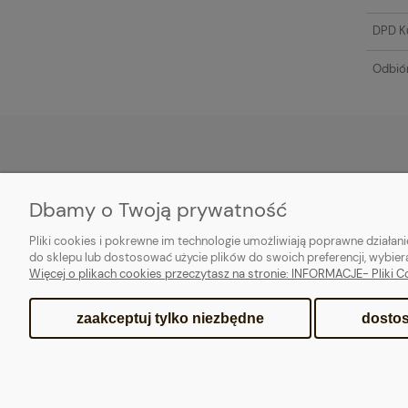
DPD Ku
Odbiór
MOJE KONTO
PŁATNOŚCI I D
Dbamy o Twoją prywatność
Twoje zamówienia
Formy płatności
Pliki cookies i pokrewne im technologie umożliwiają poprawne działa
Ustawienia konta
Dostawa
do sklepu lub dostosować użycie plików do swoich preferencji, wybier
Więcej o plikach cookies przeczytasz na stronie: INFORMACJE- Pliki C
Ulubione
Czas realizacji zamów
zaakceptuj tylko niezbędne
dostos