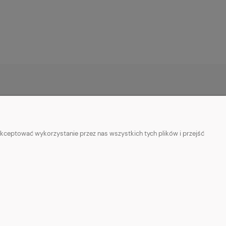
O NAS
ości
Kontakt
kceptować wykorzystanie przez nas wszystkich tych plików i przejść
Allegro
O firmie