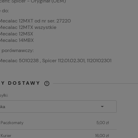
ent: Spicer - Oryginał (OEM)
 do:
Mecalac 12MXT od nr ser. 27220
Mecalac 12MTX wszystkie
Mecalac 12MSX
Mecalac 14MBX
 porównawczy:
Mecalac 5010238 , Spicer 112.01.02.301, 1120102301
TY DOSTAWY
yłki:
CENA NIE ZAWIERA
EWENTUALNYCH KOSZTÓW
PŁATNOŚCI
t Paczkomaty
5,00 zł
 Kurier
16,00 zł