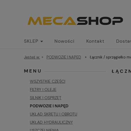
SKLEP
Nowości
Kontakt
Dosta
Jesteś w:
»
PODWOZIE I NAPĘD
»
Łącznik / sprzęgiełko 
MENU
ŁĄCZ
WSZYSTKIE CZĘŚCI
FILTRY I OLEJE
SILNIK I OSPRZĘT
PODWOZIE I NAPĘD
UKŁAD SKRĘTU I OBROTU
UKŁAD HYDRAULICZNY
USZCZELNIENIA