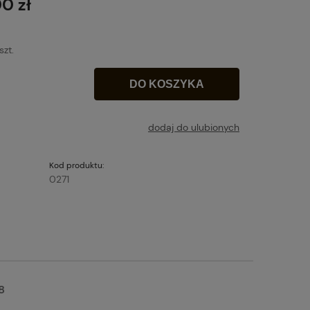
0 zł
szt.
DO KOSZYKA
dodaj do ulubionych
Kod produktu:
0271
8