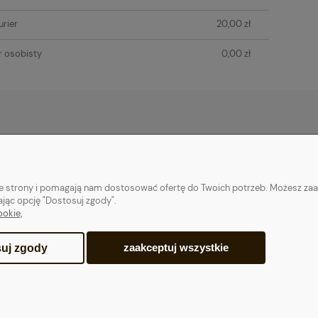
rier
20,00 zł
 osobisty
0,00 zł
OSTAWA
POMOC
INFORMACJE
Zwroty i reklamacje
Polityka prywatn
nie strony i pomagają nam dostosować ofertę do Twoich potrzeb. Możesz zaa
Pytania i odpowiedzi
Pliki Cookie
ając opcję "Dostosuj zgody".
ookie,
ienia
Regulamin
zaakceptuj wszystkie
uj zgody
Sklep internetowy Shoper.pl