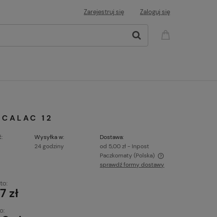
Zarejestruj się
Zaloguj się
ECALAC 12
:
Wysyłka w:
Dostawa:
24 godziny
od 5,00 zł
- Inpost
Paczkomaty
(Polska)
sprawdź formy dostawy
Cena nie zawiera ewentualnych kosztów
to:
płatności
7 zł
o: