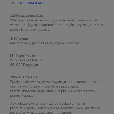
POBIERZ FORMULARZ
2.
Odesłanie produktu
Składając reklamację prosimy o odesłanie towaru wraz ze
wszystkimi jego akcesoriami oraz kopią faktury zakupu. Koszt
przesyłki ponosi Kupujący.
3.
Wysyłka
Reklamowany produkt należy wysłać na adres:
MTI Kamil Mrożek
Wrocławska 18/14- 15
55-095 Długołęka
ZWROT TOWARU
Zgodnie z obowiązującym prawem, jako Konsument masz 14
dni na zwrot towaru. Prawo to nie przysługuję
Przedsiębiorcom (Regulamin § 15 pkt. 12). Koszt przesyłki
ponosi Kupujący.
Aby odstąpić od umowy i zwrócić zakupiony u nas
produkt, wypełnij potrzebne oświadczenie i wyślij paczkę na
nasz adres wraz ze zwracanym towarem: