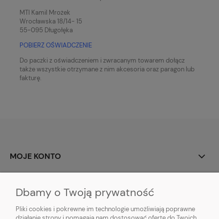
MTI Kamil Mrożek
Wrocławska 18/14- 15
55-095 Długołęka
POBIERZ OŚWIADCZENIE
Do paczki z oświadczeniem i zwracanym towarem dołącz
także
wszystkie otrzymane z nim akcesoria oraz
paragon lub
fakturę.
MOJE KONTO
PŁATNOŚCI I DOSTAWA
Dbamy o Twoją prywatność
POMOC
Pliki cookies i pokrewne im technologie umożliwiają poprawne
działanie strony i pomagają nam dostosować ofertę do Twoich