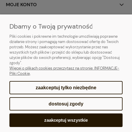
MOJE KONTO
PŁATNOŚCI I DOSTAWA
Dbamy o Twoją prywatność
POMOC
Pliki cookies i pokrewne im technologie umożliwiają poprawne
działanie strony i pomagają nam dostosować ofertę do Twoich
potrzeb. Możesz zaakceptować wykorzystanie przez nas
INFORMACJE
wszystkich tych plików i przejść do sklepu lub dostosować
użycie plików do swoich preferencji, wybierając opcję "Dostosuj
O NAS
zgody".
Więcej o plikach cookies przeczytasz na stronie: INFORMACJE-
Pliki Cookie,
zaakceptuj tylko niezbędne
pokaż pełną wersję strony
dostosuj zgody
Sklep internetowy Shoper.pl
zaakceptuj wszystkie