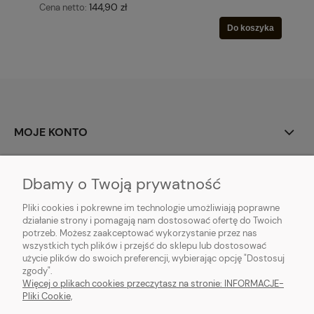
144,90 zł
Cena netto:
Do koszyka
MOJE KONTO
PŁATNOŚCI I DOSTAWA
Dbamy o Twoją prywatność
POMOC
Pliki cookies i pokrewne im technologie umożliwiają poprawne
działanie strony i pomagają nam dostosować ofertę do Twoich
potrzeb. Możesz zaakceptować wykorzystanie przez nas
INFORMACJE
wszystkich tych plików i przejść do sklepu lub dostosować
użycie plików do swoich preferencji, wybierając opcję "Dostosuj
O NAS
zgody".
Więcej o plikach cookies przeczytasz na stronie: INFORMACJE-
Pliki Cookie,