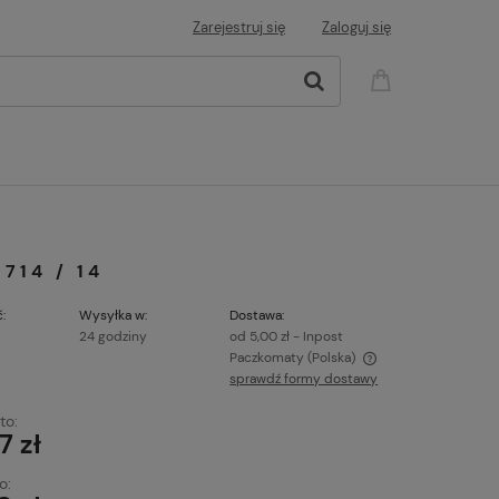
Zarejestruj się
Zaloguj się
714 / 14
:
Wysyłka w:
Dostawa:
24 godziny
od 5,00 zł
- Inpost
Paczkomaty
(Polska)
sprawdź formy dostawy
Cena nie zawiera ewentualnych kosztów
to:
płatności
7 zł
o: