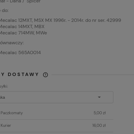
ał - Dana / Spicer
 do:
Mecalac 12MXT, MSX MX 1996r. - 2014r. do nr ser. 42999
Mecalac 14MXT, MBX
Mecalac 714MW, MWe
równawczy:
Mecalac 565A0014
TY DOSTAWY
yłki:
CENA NIE ZAWIERA
EWENTUALNYCH KOSZTÓW
PŁATNOŚCI
t Paczkomaty
5,00 zł
 Kurier
16,00 zł