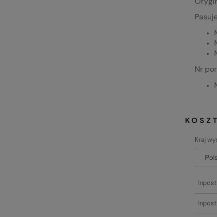
Orygin
Pasuje
Nr po
KOSZ
Kraj wys
Inpos
Inpost