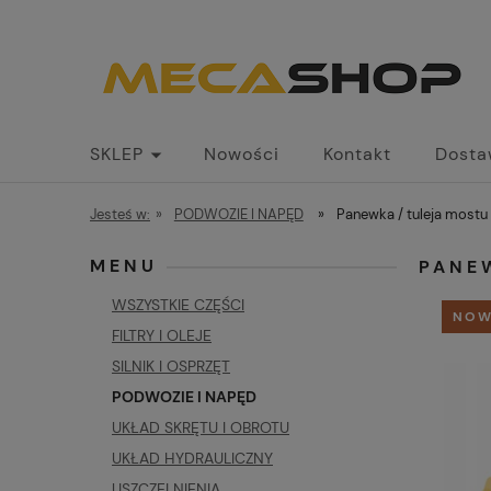
SKLEP
Nowości
Kontakt
Dosta
Jesteś w:
»
PODWOZIE I NAPĘD
»
Panewka / tuleja mostu t
MENU
PANEW
WSZYSTKIE CZĘŚCI
NOW
FILTRY I OLEJE
SILNIK I OSPRZĘT
PODWOZIE I NAPĘD
UKŁAD SKRĘTU I OBROTU
UKŁAD HYDRAULICZNY
USZCZELNIENIA