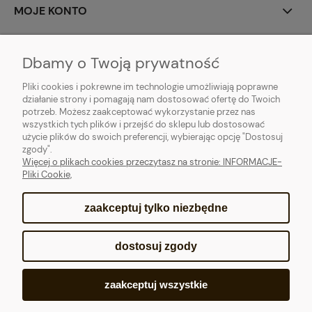
MOJE KONTO
PŁATNOŚCI I DOSTAWA
Dbamy o Twoją prywatność
POMOC
Pliki cookies i pokrewne im technologie umożliwiają poprawne
działanie strony i pomagają nam dostosować ofertę do Twoich
potrzeb. Możesz zaakceptować wykorzystanie przez nas
INFORMACJE
wszystkich tych plików i przejść do sklepu lub dostosować
użycie plików do swoich preferencji, wybierając opcję "Dostosuj
O NAS
zgody".
Więcej o plikach cookies przeczytasz na stronie: INFORMACJE-
Pliki Cookie,
zaakceptuj tylko niezbędne
pokaż pełną wersję strony
dostosuj zgody
Sklep internetowy Shoper.pl
zaakceptuj wszystkie